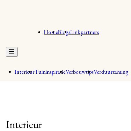
Home
Blogs
Linkpartners
Interieur
Tuininspiratie
Verbouwtips
Verduurzaming
Interieur