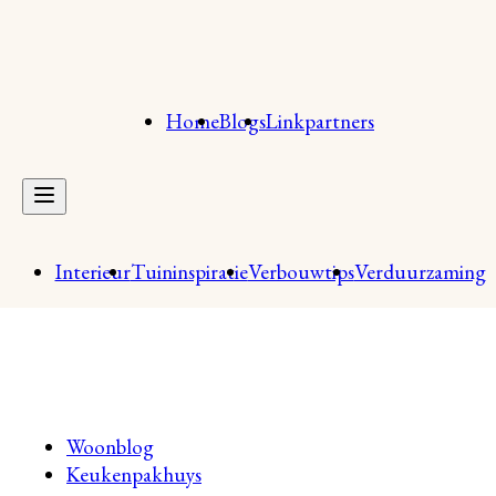
Home
Blogs
Linkpartners
Interieur
Tuininspiratie
Verbouwtips
Verduurzaming
Woonblog
Keukenpakhuys