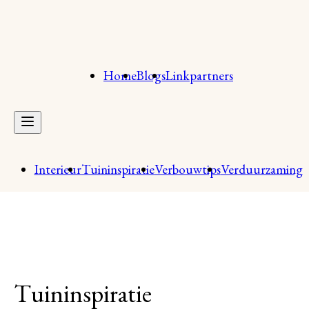
Home
Blogs
Linkpartners
Interieur
Tuininspiratie
Verbouwtips
Verduurzaming
Tuininspiratie